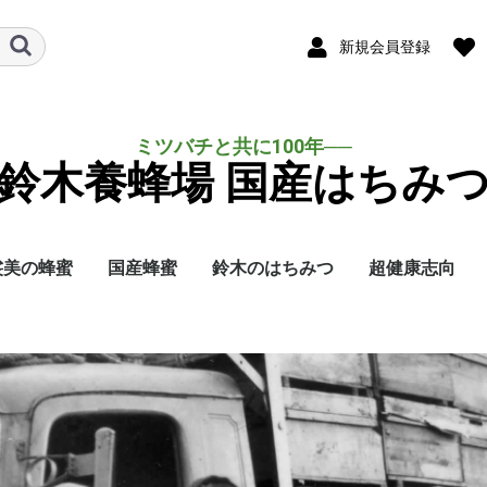
新規会員登録
ミツバチと共に100年──
鈴木養蜂場 国産はちみ
裟美の蜂蜜
国産蜂蜜
鈴木のはちみつ
超健康志向