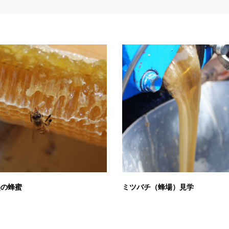
美の蜂蜜
ミツバチ（蜂場）見学