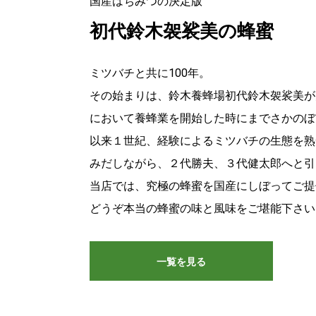
国産はちみつの決定版
初代鈴木袈裟美の蜂蜜
ミツバチと共に100年。
その始まりは、鈴木養蜂場初代鈴木袈裟美が
において養蜂業を開始した時にまでさかのぼ
以来１世紀、経験によるミツバチの生態を熟
みだしながら、２代勝夫、３代健太郎へと引
当店では、究極の蜂蜜を国産にしぼってご提
どうぞ本当の蜂蜜の味と風味をご堪能下さい
一覧を見る