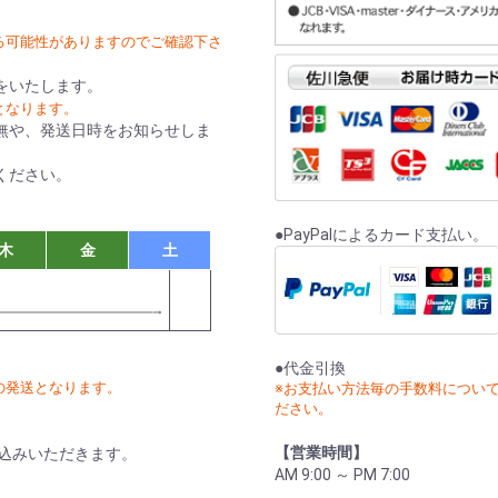
る可能性がありますのでご確認下さ
をいたします。
となります。
無や、発送日時をお知らせしま
ください。
●PayPalによるカード支払い。
木
金
土
●代金引換
の発送となります。
※お支払い方法毎の手数料につい
ださい。
【営業時間】
込みいただきます。
AM 9:00 ～ PM 7:00