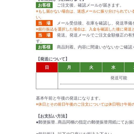
お客様
ご注文後、確認メールが届きます。
※もし届かない場合は、迷惑メールに振り分けられてい
い。
当 場
メール受信後、在庫を確認し、発送準備
※銀行振込を選択した場合は、入金を確認した後に発送
当 場
発送。発送メールでご注文金額修正の有
す。
お客様
商品到着。内容に間違いがないかご確認
【発送について】
日
月
火
水
発送可能
基本午前と午後の発送になります。
※休日とその前日午後のご注文については休日明け午前
【お支払い方法】
●郵便振替…商品同梱の指定の郵便振替用紙にてお振
●銀行振込…以下の口座にお振込み下さい。