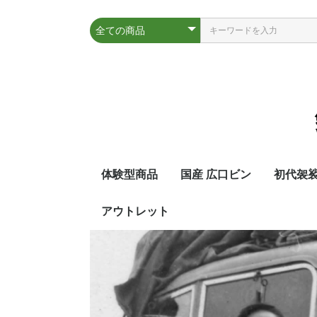
体験型商品
国産 広口ビン
初代袈
アウトレット