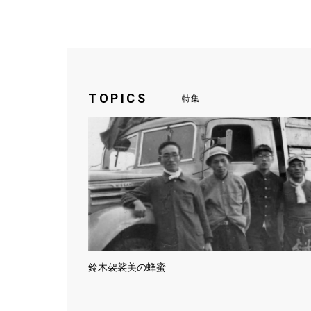
TOPICS
特集
鈴木袈裟美の蜂蜜