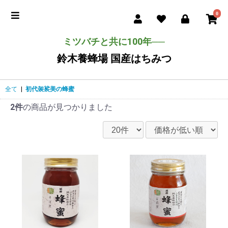
0
ミツバチと共に100年──
鈴木養蜂場 国産はちみつ
全て
|
初代袈裟美の蜂蜜
2件
の商品が見つかりました