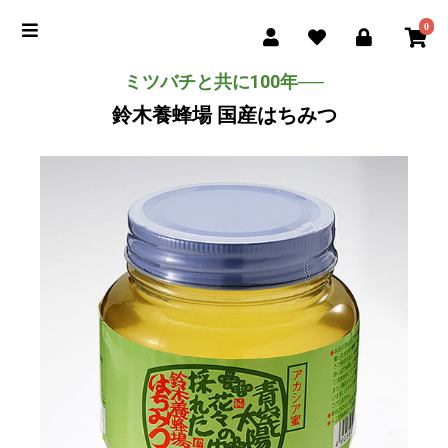
0
ミツバチと共に100年──
鈴木養蜂場 国産はちみつ