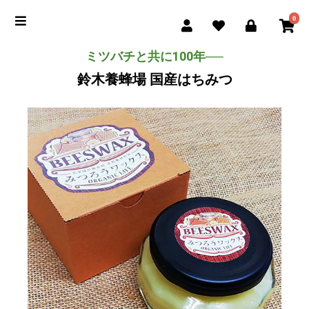
0
ミツバチと共に100年──
鈴木養蜂場 国産はちみつ