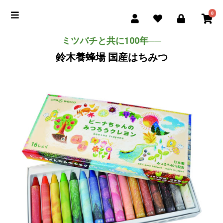
0
ミツバチと共に100年──
鈴木養蜂場 国産はちみつ