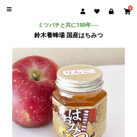
0
ミツバチと共に100年──
鈴木養蜂場 国産はちみつ