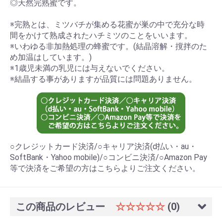
◎天然完熟蜜です。
※完熟とは、ミツバチが集める花蜜が巣の中で充分な時
間をかけて熟成されたハチミツのことをいいます。
※いわゆる非加熱処理の蜂蜜です。(結晶溶解・撹拌のた
め加温はしています。)
※1歳児未満の乳児には与えないでください。
※結晶する事がありますが品質には問題ありません。
○クレジットカード決済/○キャリア決済(d払い・au・
SoftBank・Yahoo mobile)/○コンビニ決済/○Amazon Pay
等で決済をご希望の方はこちらよりご注文ください。
この商品のレビュー
☆☆☆☆☆
(0)