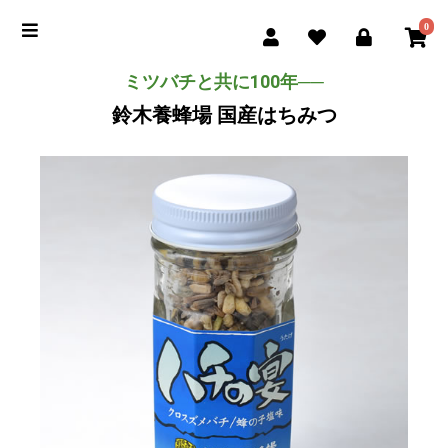
0
ミツバチと共に100年──
鈴木養蜂場 国産はちみつ