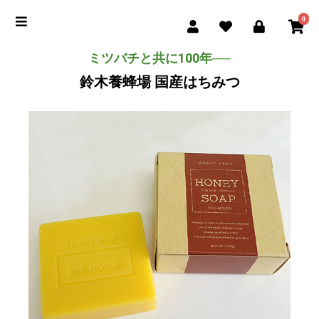
0
ミツバチと共に100年──
鈴木養蜂場 国産はちみつ