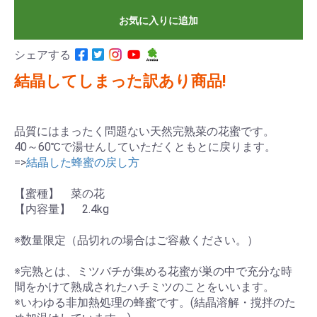
お気に入りに追加
シェアする
結晶してしまった訳あり商品!
品質にはまったく問題ない天然完熟菜の花蜜です。
40～60℃で湯せんしていただくともとに戻ります。
=>
結晶した蜂蜜の戻し方
【蜜種】 菜の花
【内容量】 2.4kg
※数量限定（品切れの場合はご容赦ください。）
※完熟とは、ミツバチが集める花蜜が巣の中で充分な時
間をかけて熟成されたハチミツのことをいいます。
※いわゆる非加熱処理の蜂蜜です。(結晶溶解・撹拌のた