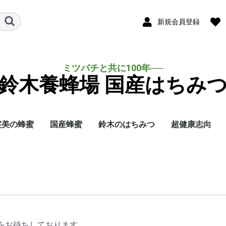
新規会員登録
ミツバチと共に100年──
鈴木養蜂場 国産はちみ
裟美の蜂蜜
国産蜂蜜
鈴木のはちみつ
超健康志向
をお待ちしております。