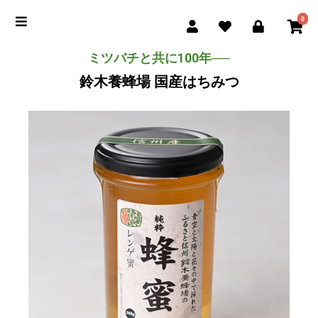
0
ミツバチと共に100年──
鈴木養蜂場 国産はちみつ