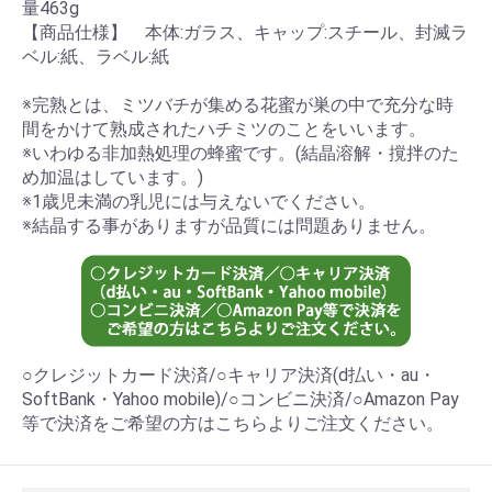
量463g
【商品仕様】 本体:ガラス、キャップ:スチール、封滅ラ
ベル:紙、ラベル:紙
※完熟とは、ミツバチが集める花蜜が巣の中で充分な時
間をかけて熟成されたハチミツのことをいいます。
※いわゆる非加熱処理の蜂蜜です。(結晶溶解・撹拌のた
め加温はしています。)
※1歳児未満の乳児には与えないでください。
※結晶する事がありますが品質には問題ありません。
○クレジットカード決済/○キャリア決済(d払い・au・
SoftBank・Yahoo mobile)/○コンビニ決済/○Amazon Pay
等で決済をご希望の方はこちらよりご注文ください。