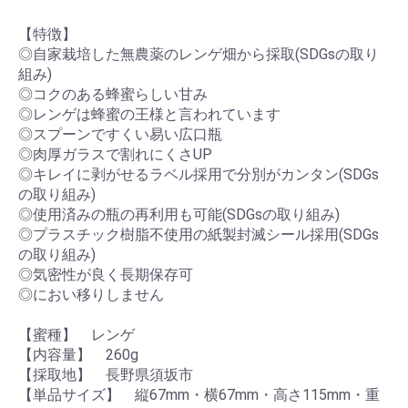
【特徴】
◎自家栽培した無農薬のレンゲ畑から採取(SDGsの取り
組み)
◎コクのある蜂蜜らしい甘み
◎レンゲは蜂蜜の王様と言われています
◎スプーンですくい易い広口瓶
◎肉厚ガラスで割れにくさUP
◎キレイに剥がせるラベル採用で分別がカンタン(SDGs
の取り組み)
◎使用済みの瓶の再利用も可能(SDGsの取り組み)
◎プラスチック樹脂不使用の紙製封滅シール採用(SDGs
の取り組み)
◎気密性が良く長期保存可
◎におい移りしません
【蜜種】 レンゲ
【内容量】 260g
【採取地】 長野県須坂市
【単品サイズ】 縦67mm・横67mm・高さ115mm・重