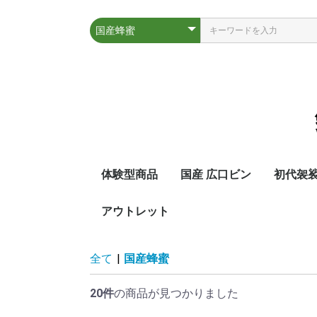
体験型商品
国産 広口ビン
初代袈
アウトレット
全て
|
国産蜂蜜
20件
の商品が見つかりました