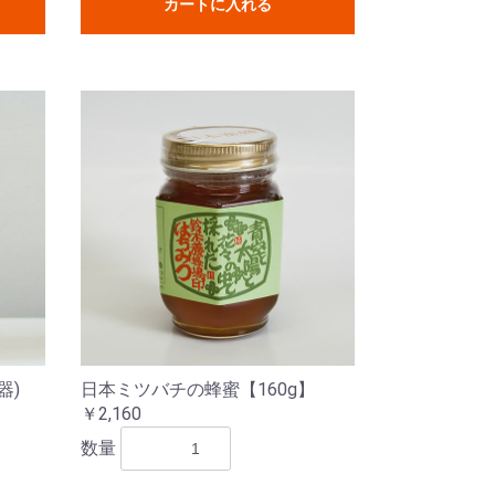
カートに入れる
器)
日本ミツバチの蜂蜜【160g】
￥2,160
数量