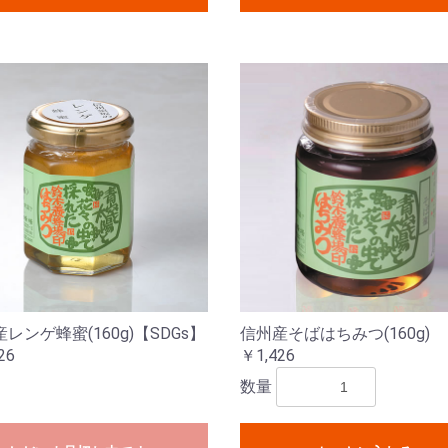
レンゲ蜂蜜(160g)【SDGs】
信州産そばはちみつ(160g)
26
￥1,426
数量