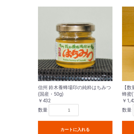
信州 鈴木養蜂場印の純粋はちみつ
【数
(国産・50g)
蜂蜜(1
￥432
￥1,4
数量
数量
カートに入れる