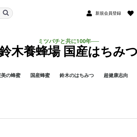
新規会員登録
ミツバチと共に100年──
鈴木養蜂場 国産はちみ
裟美の蜂蜜
国産蜂蜜
鈴木のはちみつ
超健康志向