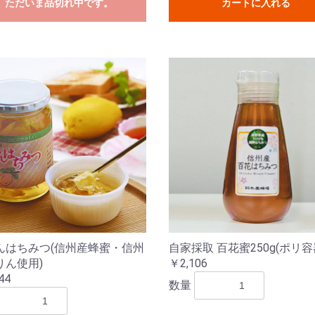
ただいま品切れ中です。
カートに入れる
んはちみつ(信州産蜂蜜・信州
自家採取 百花蜜250g(ポリ容
りん使用)
￥2,106
44
数量