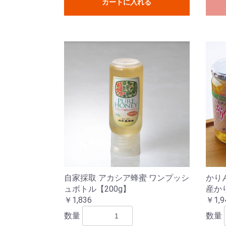
カートに入れる
自家採取 アカシア蜂蜜 ワンプッシ
かり
ュボトル【200g】
産か
￥1,836
￥1,9
数量
数量